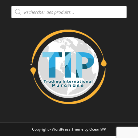
Recherche
de
produits
Copyright - WordPress Theme by OceanWP