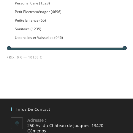
Personal Care
(1328)
Petit Electroménager
(4696)
Petite Enfance
(65)
Sanitaire
(1235)
Ustensiles et Vaisselles
(946)
PRIX:
0 €
—
10158 €
Infos De Contact
Adresse :
250 Av. du Château de Jouques, 13420
Gémenos