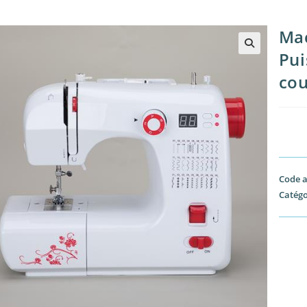
Mac
Pui
🔍
cou
Code a
Catégo