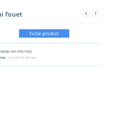
i fouet
Fiche produit
rticle:
AM-AMU1062
rie :
Couvert et Service