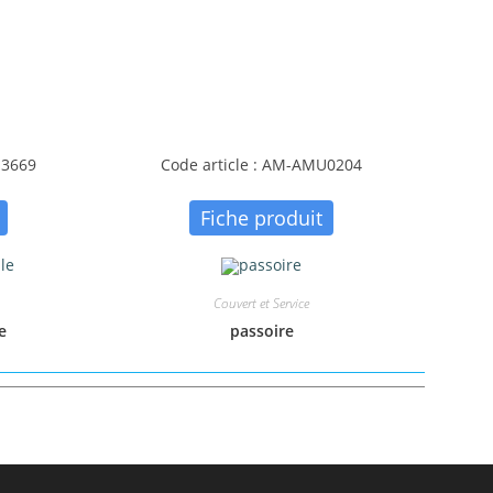
U3669
Code article : AM-AMU0204
Fiche produit
Couvert et Service
e
passoire