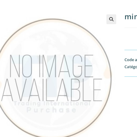
min
🔍
Code a
Catégo