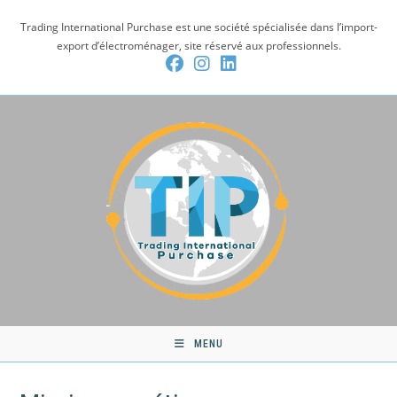
Skip
Trading International Purchase est une société spécialisée dans l’import-
to
export d’électroménager, site réservé aux professionnels.
content
MENU