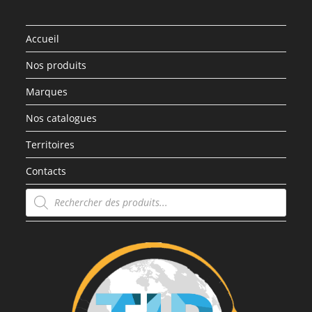
Accueil
Nos produits
Marques
Nos catalogues
Territoires
Contacts
Recherche
de
produits