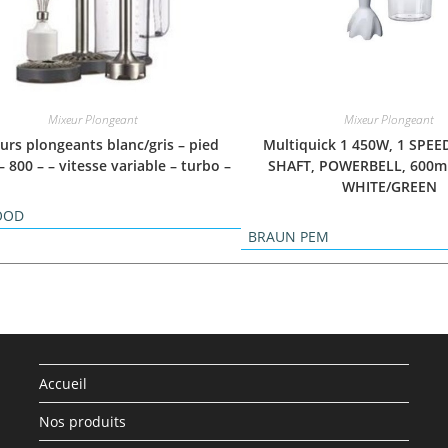
Mixeur Plongeant
Mixeur Plongeant
urs plongeants blanc/gris – pied
Multiquick 1 450W, 1 SPEE
– 800 – – vitesse variable – turbo –
SHAFT, POWERBELL, 600m
WHITE/GREEN
OOD
BRAUN PEM
Accueil
Nos produits