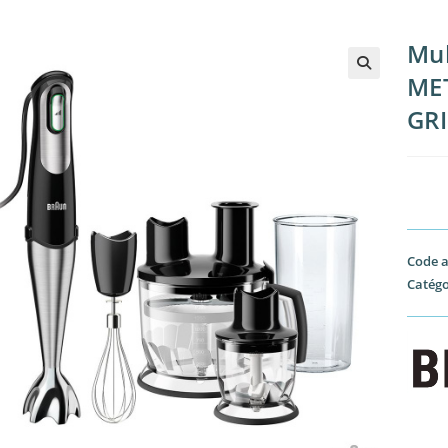
Mul
ME
GR
Code a
Catégo