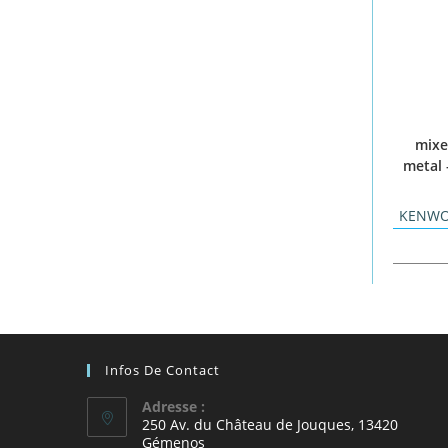
mixe
metal 
KENW
Infos De Contact
Adresse :
250 Av. du Château de Jouques, 13420
Gémenos