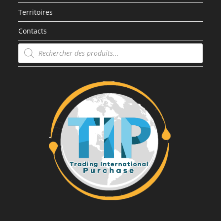
Territoires
Contacts
Recherche
de
produits