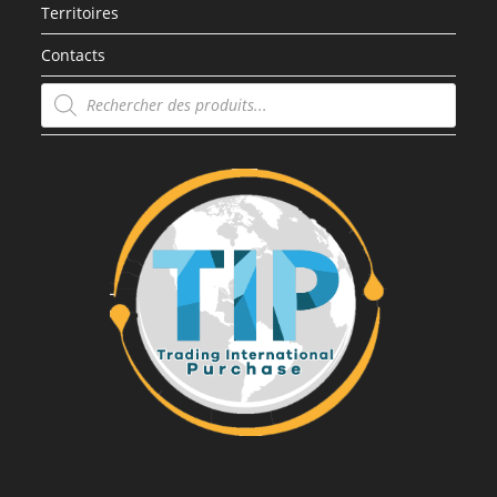
Territoires
Contacts
Recherche
de
produits