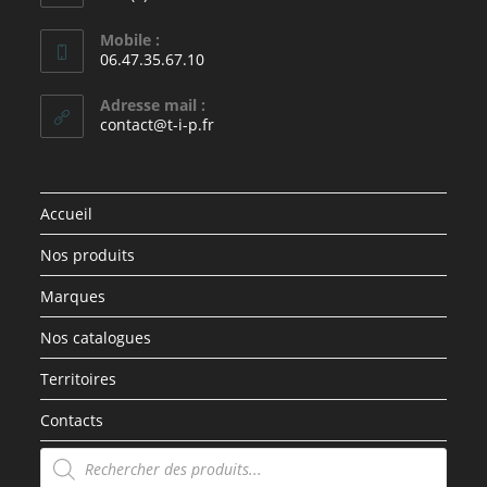
Mobile :
06.47.35.67.10
Adresse mail :
contact@t-i-p.fr
Accueil
Nos produits
Marques
Nos catalogues
Territoires
Contacts
Recherche
de
produits