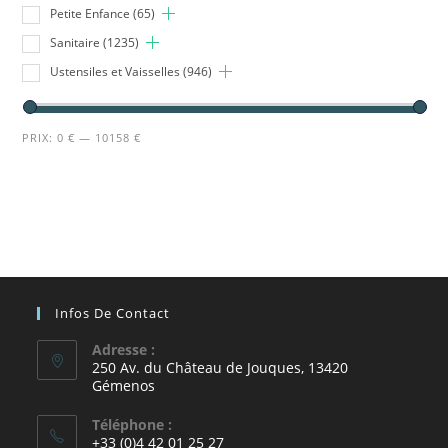
Petite Enfance
(65)
Sanitaire
(1235)
Ustensiles et Vaisselles
(946)
PRIX:
0 €
—
10158 €
Infos De Contact
Adresse :
250 Av. du Château de Jouques, 13420
Gémenos
Téléphone :
+33 (0)4 42 01 25 27