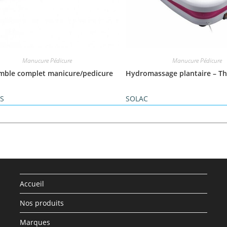
Manucure Pédicure
Manucure Pédicure
mble complet manicure/pedicure
Hydromassage plantaire – T
AS
SOLAC
Accueil
Nos produits
Marques