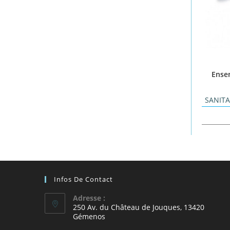
Ense
SANIT
Infos De Contact
Adresse :
250 Av. du Château de Jouques, 13420
Gémenos