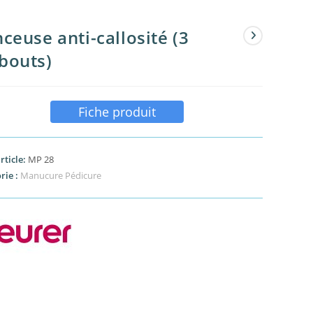
ceuse anti-callosité (3
bouts)
Fiche produit
rticle:
MP 28
rie :
Manucure Pédicure