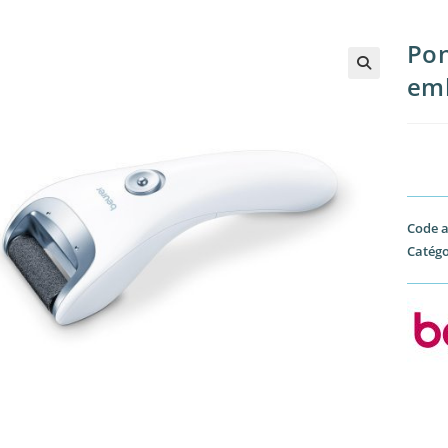
Pon
em
Code a
Catégo