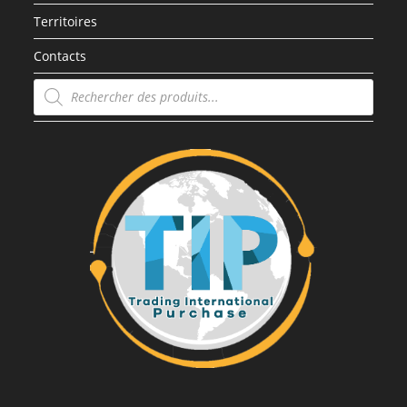
Territoires
Contacts
Recherche
de
produits