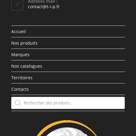
Adresse mail :
contact@t-i-p.fr
Accueil
Nos produits
Marques
Nos catalogues
Territoires
Contacts
Recherche
de
produits