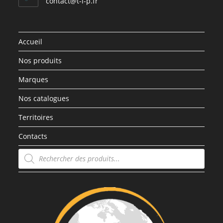
contact@t-i-p.fr
Accueil
Nos produits
Marques
Nos catalogues
Territoires
Contacts
Recherche
de
produits