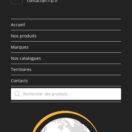
contact@t-i-p.fr
Accueil
Nos produits
Marques
Nos catalogues
Territoires
Contacts
Recherche
de
produits