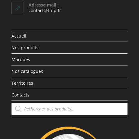
Adresse mail :
contact@t-i-p.fr
Accueil
Nos produits
Marques
Nos catalogues
Territoires
Contacts
Recherche
de
produits