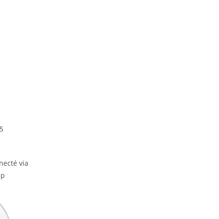
75
necté via
Up