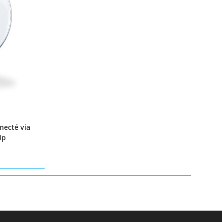
necté via
Up