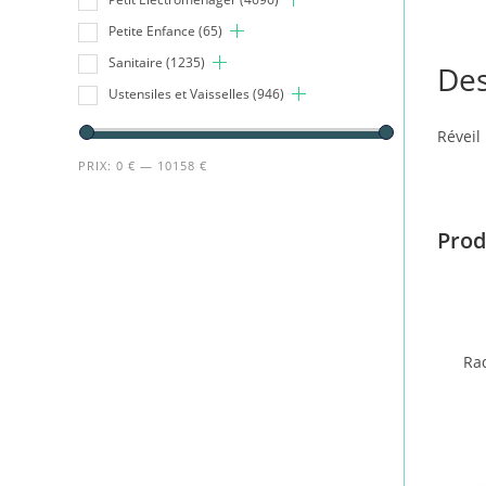
Petite Enfance
(65)
Sanitaire
(1235)
Des
Ustensiles et Vaisselles
(946)
Réveil
PRIX:
0 €
—
10158 €
Prod
Rad