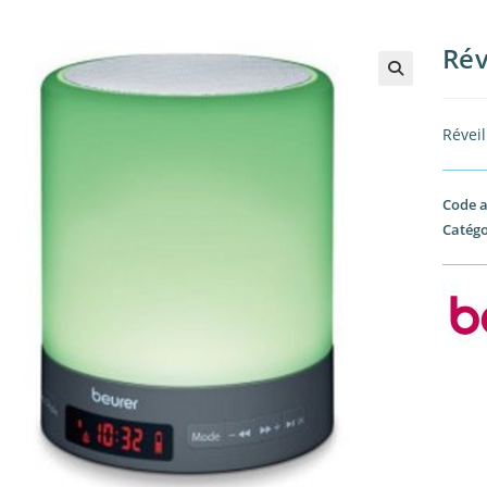
Rév
🔍
Révei
Code a
Catégo