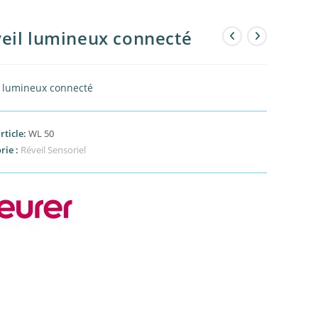
eil lumineux connecté
l lumineux connecté
rticle:
WL 50
rie :
Réveil Sensoriel