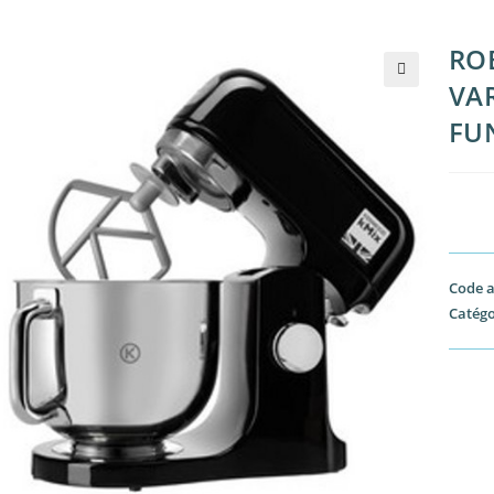
RO
VA
🔍
FU
Code a
Catégo