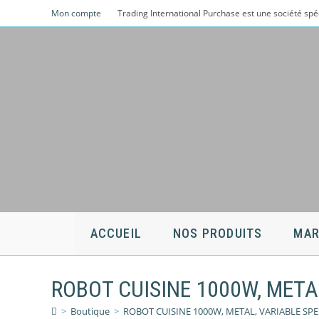
Skip
Mon compte
Trading International Purchase est une société spé
to
content
ACCUEIL
NOS PRODUITS
MAR
ROBOT CUISINE 1000W, META
>
Boutique
>
ROBOT CUISINE 1000W, METAL, VARIABLE SP