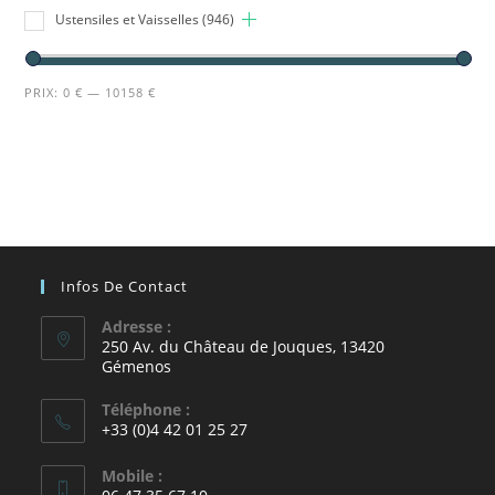
Ustensiles et Vaisselles
(946)
PRIX:
0 €
—
10158 €
Infos De Contact
Adresse :
250 Av. du Château de Jouques, 13420
Gémenos
Téléphone :
+33 (0)4 42 01 25 27
Mobile :