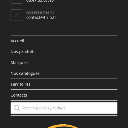
06.47.35.67.10
Adresse mail :
contact@t-i-p.fr
Accueil
Nos produits
Marques
Nos catalogues
Territoires
Contacts
Recherche
de
produits