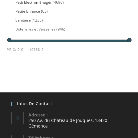
Petit Electroménager
(4696)
Petite Enfance
(65)
Sanitaire
(1235)
Ustensiles et Vaisselles
(946)
PRIX:
0 €
—
10158 €
Infos De Contact
Adresse :
250 Av. du Château de Jouques, 13420
Gémenos
Téléphone :