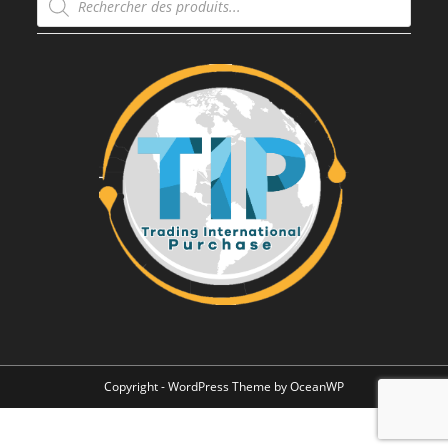
de
produits
Copyright - WordPress Theme by OceanWP