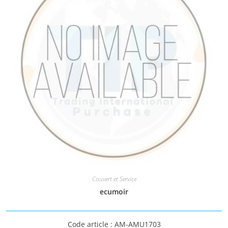
Couvert et Service
ecumoir
Code article : AM-AMU1703