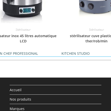
Stérilisateur
Stérilisateur
isateur inox 45 litres automatique
stérilisateur cuve plast
LCD
ther/rob/min
N CHEF PROFESSIONAL
KITCHEN STUDIO
Accueil
Nos produits
Marques