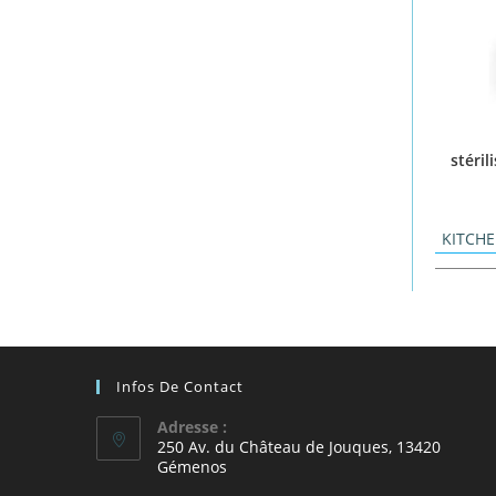
stéril
KITCHE
Infos De Contact
Adresse :
250 Av. du Château de Jouques, 13420
Gémenos