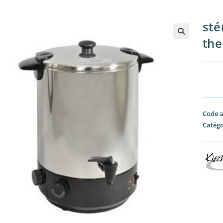
sté
th
🔍
Code a
Catégo