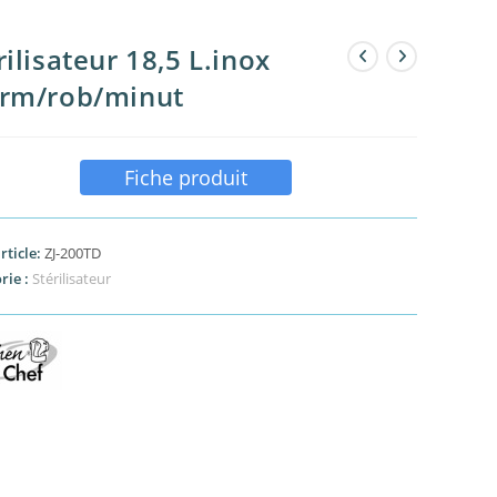
rilisateur 18,5 L.inox
erm/rob/minut
Fiche produit
rticle:
ZJ-200TD
rie :
Stérilisateur