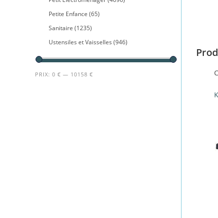
Petite Enfance
(65)
Sanitaire
(1235)
Ustensiles et Vaisselles
(946)
Prod
C
PRIX:
0 €
—
10158 €