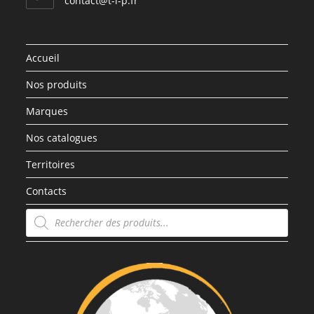
contact@t-i-p.fr
Accueil
Nos produits
Marques
Nos catalogues
Territoires
Contacts
Recherche
de
produits