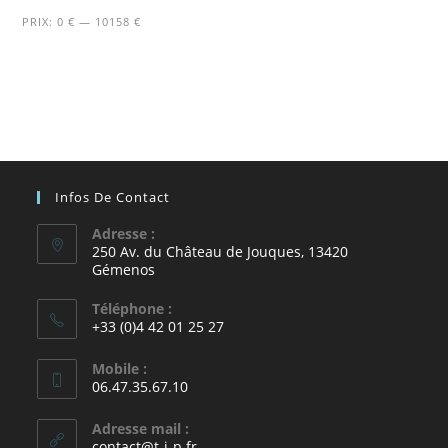
PRIX:
0 €
—
10158 €
Infos De Contact
Adresse :
250 Av. du Château de Jouques, 13420
Gémenos
Téléphone :
+33 (0)4 42 01 25 27
Mobile :
06.47.35.67.10
Adresse mail :
contact@t-i-p.fr