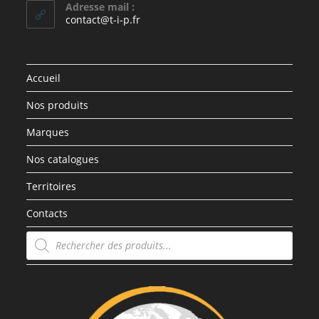
Adresse mail :
contact@t-i-p.fr
Accueil
Nos produits
Marques
Nos catalogues
Territoires
Contacts
Recherche
de
produits