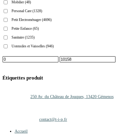
Mobilier
(48)
Personal Care
(1328)
Petit Electroménager
(4696)
Petite Enfance
(65)
Sanitaire
(1235)
Ustensiles et Vaisselles
(946)
Étiquettes produit
Adresse :
250 Av. du Château de Jouques, 13420 Gémenos
Téléphone :
+33 (0)4 42 01 25 27
Mobile :
06.47.35.67.10
Adresse mail :
contact@t-i-p.fr
Accueil