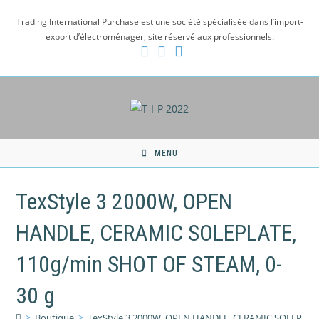
Skip
Trading International Purchase est une société spécialisée dans l’import-
to
export d’électroménager, site réservé aux professionnels.
content
MENU
TexStyle 3 2000W, OPEN
HANDLE, CERAMIC SOLEPLATE,
110g/min SHOT OF STEAM, 0-
30 g
>
Boutique
>
TexStyle 3 2000W, OPEN HANDLE, CERAMIC SOLEPLATE