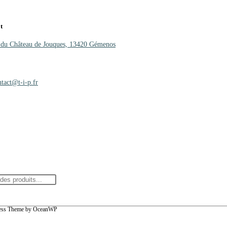
t
 du Château de Jouques, 13420 Gémenos
0)4 42 01 25 27
.67.10
ntact@t-i-p.fr
ress Theme by OceanWP