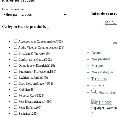
Filtrer les produits
Filtrer par marques
Infos de contac
Adresse :
250 Av.
Catégories de produits
-
Téléphone :
+33 (
Mobile :
06.47.35
Accessoires et Consommables
(705)
Adresse mail :
co
Audio Vidéo et Communication
(238)
Accueil
Bricolage & Travaux
(16)
Nos produits
Confort de la Maison
(552)
Marques
Domotique et Electricité
(126)
Equipement Professionnel
(89)
Nos catalogues
Extérieur et Jardin
(145)
Territoires
Gros Electroménager
(4958)
Contacts
Mobilier
(48)
Recherche
Personal Care
(1328)
de
Petit Electroménager
(4696)
produits
Petite Enfance
(65)
Copyright - WordP
×
Sanitaire
(1235)