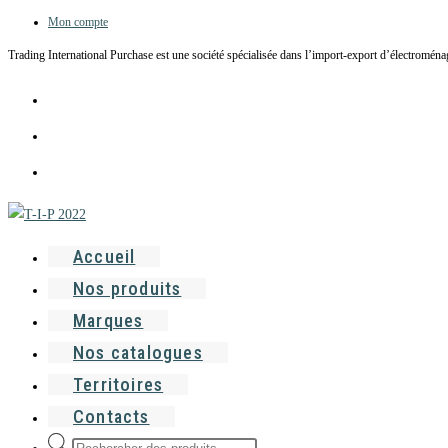
Mon compte
Skip
to
Trading International Purchase est une société spécialisée dans l’import-export d’électroménag
content
Accueil
Nos produits
Marques
Nos catalogues
Territoires
Contacts
Recherche