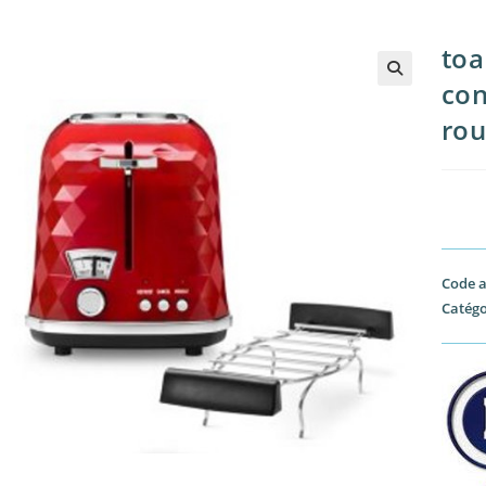
toa
con
ro
Code a
Catégo