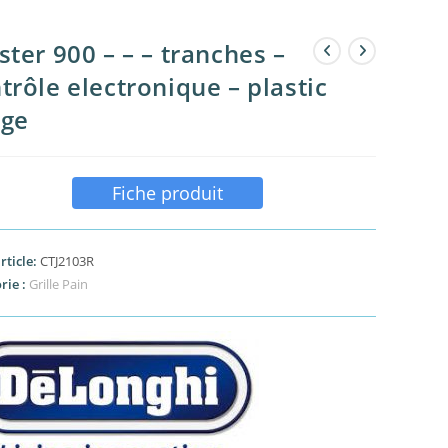
ster 900 – – – tranches –
trôle electronique – plastic
uge
Fiche produit
rticle:
CTJ2103R
rie :
Grille Pain