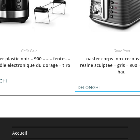
Grille Pain
Grille Pain
er plastic noir – 900 – – – fentes –
toaster corps inox recouv
ôle electronique du dorage – tiro
resine sculptee – gris – 900 
hau
GHI
DELONGHI
Accueil