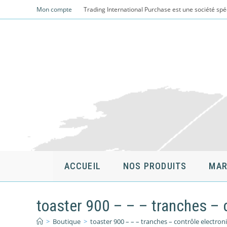
Skip
Mon compte
Trading International Purchase est une société spé
to
content
ACCUEIL
NOS PRODUITS
MAR
toaster 900 – – – tranches – c
>
Boutique
>
toaster 900 – – – tranches – contrôle electron