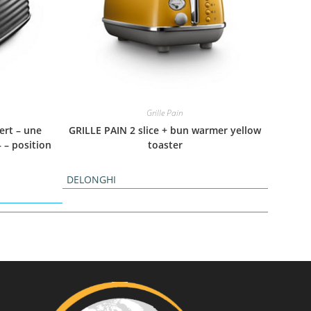
Grille Pain
ert – une
GRILLE PAIN 2 slice + bun warmer yellow
– – position
toaster
DELONGHI