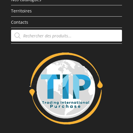
Territoires
Contacts
Recherche
de
produits