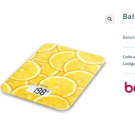
Bal
🔍
Balanc
Code a
Catégo