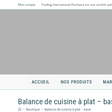
Skip
Mon compte
Trading International Purchase est une société spé
to
content
ACCUEIL
NOS PRODUITS
MAR
Balance de cuisine à plat – ba
>
Boutique
>
Balance de cuisine à plat – basic