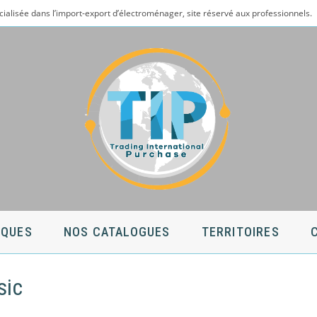
cialisée dans l’import-export d’électroménager, site réservé aux professionnels.
QUES
NOS CATALOGUES
TERRITOIRES
sic