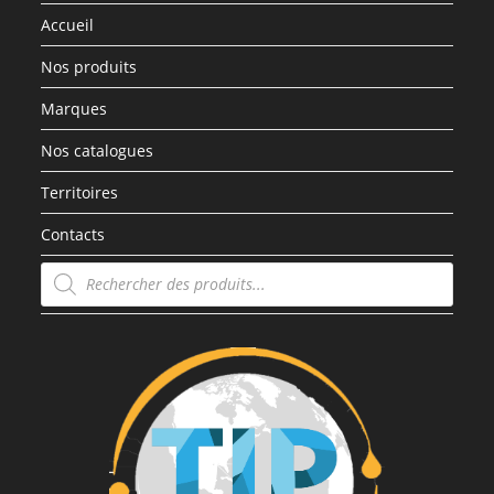
Accueil
Nos produits
Marques
Nos catalogues
Territoires
Contacts
Recherche
de
produits