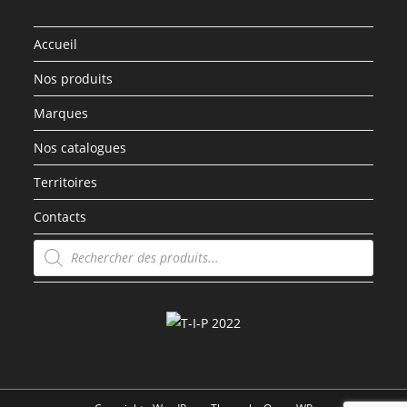
Accueil
Nos produits
Marques
Nos catalogues
Territoires
Contacts
Recherche
de
produits