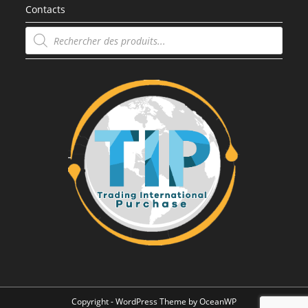
Contacts
Recherche
de
produits
Copyright - WordPress Theme by OceanWP