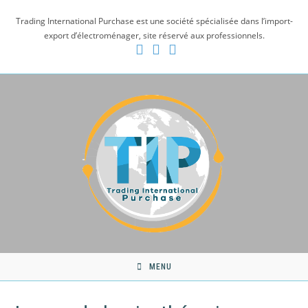
Skip
Trading International Purchase est une société spécialisée dans l’import-
to
export d’électroménager, site réservé aux professionnels.
content
MENU