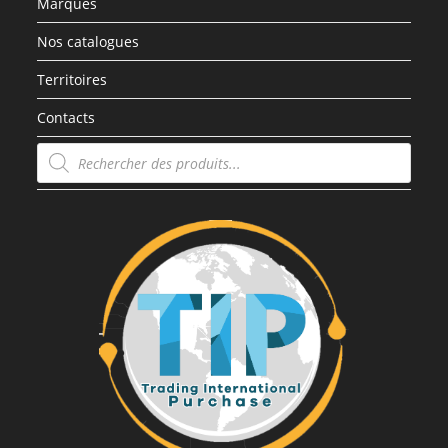
Marques
Nos catalogues
Territoires
Contacts
Recherche
de
produits