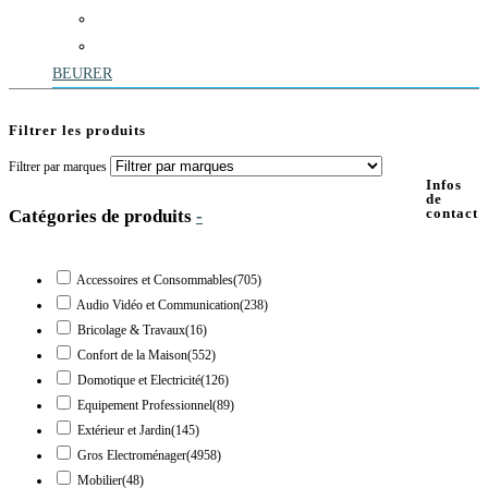
BEURER
Filtrer les produits
Filtrer par marques
Infos
de
contact
Catégories de produits
-
Accessoires et Consommables
(705)
Audio Vidéo et Communication
(238)
Bricolage & Travaux
(16)
Confort de la Maison
(552)
Domotique et Electricité
(126)
Equipement Professionnel
(89)
Extérieur et Jardin
(145)
Gros Electroménager
(4958)
Mobilier
(48)