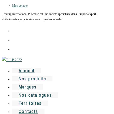
Mon compte
Skip
to
Trading International Purchase est une société spécialisée dans l’import-export
content
d’électroménager, site réservé aux professionnels.
Accueil
Nos produits
Marques
Nos catalogues
Territoires
Contacts