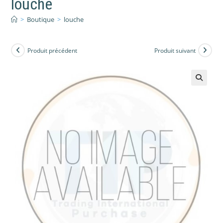
louche
>
Boutique
>
louche
Produit précédent
Produit suivant
🔍