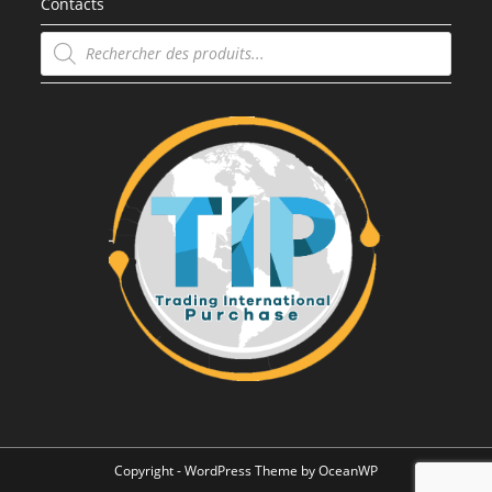
Contacts
Recherche
de
produits
Copyright - WordPress Theme by OceanWP