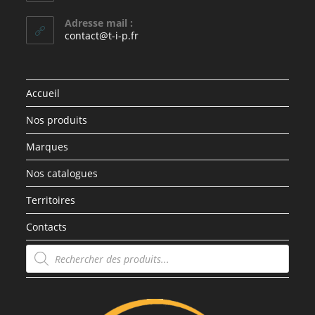
Adresse mail :
contact@t-i-p.fr
Accueil
Nos produits
Marques
Nos catalogues
Territoires
Contacts
Recherche
de
produits