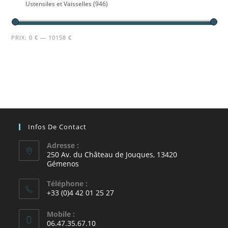
Ustensiles et Vaisselles
(946)
PRIX:
0 €
—
10158 €
Infos De Contact
Adresse :
250 Av. du Château de Jouques, 13420
Gémenos
Téléphone :
+33 (0)4 42 01 25 27
Mobile :
06.47.35.67.10