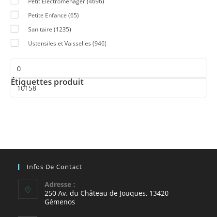
Petit Electroménager
(4696)
Petite Enfance
(65)
Sanitaire
(1235)
Ustensiles et Vaisselles
(946)
Étiquettes produit
Infos De Contact
Adresse :
250 Av. du Château de Jouques, 13420
Gémenos