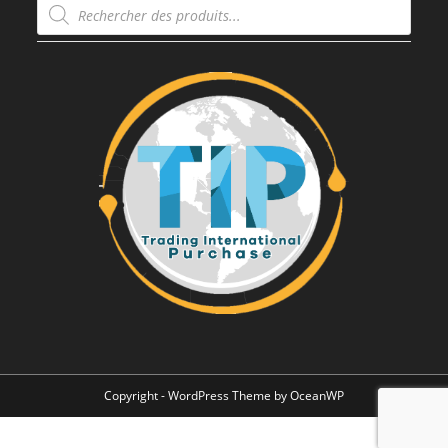
Recherche
de
produits
Copyright - WordPress Theme by OceanWP