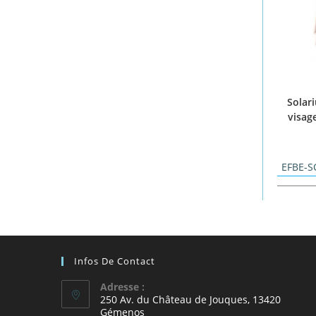
Solar
visag
EFBE-
Infos De Contact
Adresse :
250 Av. du Château de Jouques, 13420
Gémenos