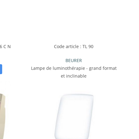
36 C N
Code article : TL 90
BEURER
Lampe de luminothérapie - grand format
et inclinable