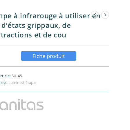
pe à infrarouge à utiliser en
 d’états grippaux, de
tractions et de cou
Fiche produit
rticle:
SIL 45
rie :
Luminothérapie