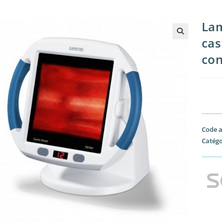
Lam
cas
🔍
con
Code a
Catégo