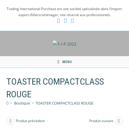
Skip
Trading International Purchase est une société spécialisée dans l’import-
to
export d’électroménager, site réservé aux professionnels.
content
MENU
TOASTER COMPACTCLASS
ROUGE
>
Boutique
>
TOASTER COMPACTCLASS ROUGE
Produit précédent
Produit suivant