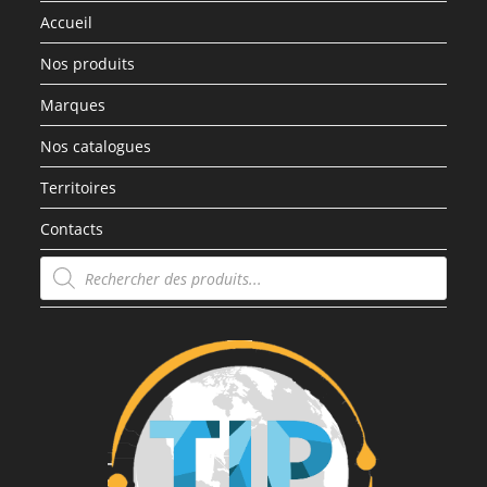
Accueil
Nos produits
Marques
Nos catalogues
Territoires
Contacts
Recherche
de
produits